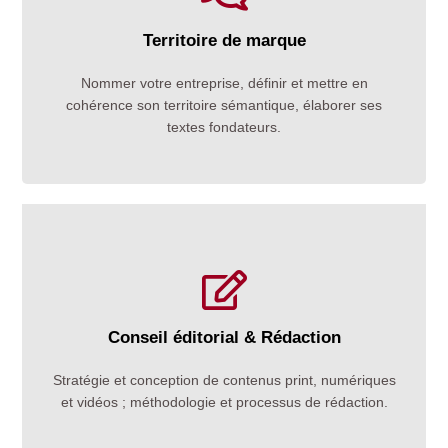
Territoire de marque
Naming (création ou refondation d'identité) – Charte
Nommer votre entreprise, définir et mettre en
éditoriale – Textes du discours fondateur (base-line,
cohérence son territoire sémantique, élaborer ses
claim, profil, raison d'être, manifeste, valeurs…)
textes fondateurs.
En amont : audits, plans/dispositifs de communication
Conseil éditorial & Rédaction
En accompagnement : projets et chartes ; discours,
Stratégie et conception de contenus print, numériques
présentations ; rapports intégrés, plaquettes, dossiers
et vidéos ; méthodologie et processus de rédaction.
de presse, newsletters, sites, livres d'entreprise,
vidéos institutionnelles…